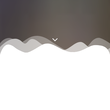
Наша Школа
Школа IT — Skills – самый современный
обучающий центр на базе ГАПОУ
“Международный центр компетенций —